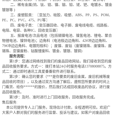
二、稀有金属(钨、钛、钼、镍、铟、钽、铑、钯、电镀水、镀金
镀银等 )
三、废塑胶类：〖亚加力、硅胶、吸塑、ABS、PP、PS、POM、
PE、PC、PVC、475、PU等〗
四、废电子类：〖变压器回收、电子脚、废电线电缆、线路板、
电阻、电容、各种IC、回收变压器〗
五、报废电池/次品电池（包括镉镍电池、镍氢电池、锂电、聚合
物锂电池、镍锌电池)；边角料（电池极边边角料、42#冲边边角料、
79#冲边边角料、电镀阳极料）；废镍、废钴（废镍锡珠、废镍珠、废
锡珠、亚镍废粉、钴酸锂废料、镀金、镀银、镀铜)
服务流程：
第1步：您通过网络找到我们的废品回收网站，我们接收到您的废
品回收服务要求。方式一：拨打本站24小时服务电话
13708008875
。方
式二：通过即时通讯工具爱番番软件进行联系。
第2步：确认您的要求（***是你要卖的废旧金属，废旧机械等废
品回收的项目），以及通过双方沟通了解后，遵照您所要求的时间上
门看货、给你******的报价，然后我们达成回收废品的协议，进行废
品回收服务。
第3步：及时、准时进行上门回收服务，回收服务完成。
售后服务:
本公司提供专人上门服务，现场估计付款，全程透明可控。欢迎广
大客户人群对我们的服务进行监督、投诉与建议。如客户对废品回收