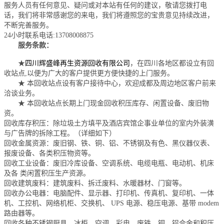
服务人员有任何意见、疑问或对本站有任何的建议，敬请您拨打电
话，我们将非常感谢您的来电，我们将遵照您的宝贵意见持续改进，
不断完善服务。
24小时联系电话:13708008875
服务条款：
★
四川辉盛峰再生资源回收有限公司
，在四川各地区都设立有回
收站点,以便为广大的客户提供更方便快捷的上门服务。
★ 本回收站点设有客户接待中心，欢迎成都及周边地区客户前来
洽谈业务。
★ 本回收站点长期上门现金回收积压库存、闲置设备、废旧物
资。
回收库存积压：除垃圾土方填平及酒店宾馆企事业单位的室内外装潢
与广告牌的拆除工程。（详细如下）
回收金属资源：废旧钢、铁、铜、铝、不锈钢及有色、黑仪器仪表、
报废设备、各类积压物资等。
回收工业设备：废旧冷库设备、空调系统、电缆电瓶、电动机、机床
及各 类闲置积压生产资源。
回收建筑废料：建筑废料、拆迁废料、水暖器材、门窗等。
回收办公电器：电脑配件、显示器、打印机、传真机、复印机、一体
机、工控机、网络机柜、交换机、 UPS 电源、稳压电源、基带 modem
路由器等。
回收各种不锈钢厨具、冰柜、空调、彩电、废铁、铜、铝合金和积压