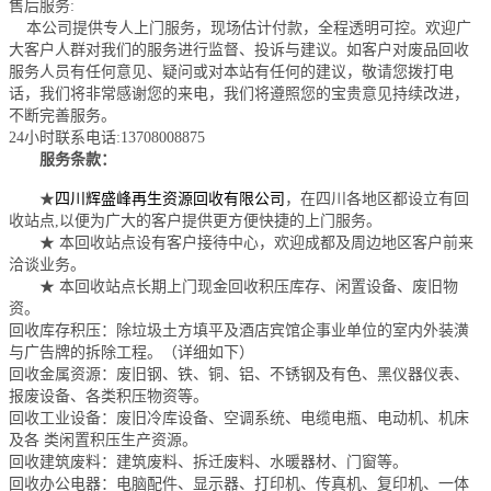
售后服务:
本公司提供专人上门服务，现场估计付款，全程透明可控。欢迎广
大客户人群对我们的服务进行监督、投诉与建议。如客户对废品回收
服务人员有任何意见、疑问或对本站有任何的建议，敬请您拨打电
话，我们将非常感谢您的来电，我们将遵照您的宝贵意见持续改进，
不断完善服务。
24小时联系电话:13708008875
服务条款：
★
四川辉盛峰再生资源回收有限公司
，在四川各地区都设立有回
收站点,以便为广大的客户提供更方便快捷的上门服务。
★ 本回收站点设有客户接待中心，欢迎成都及周边地区客户前来
洽谈业务。
★ 本回收站点长期上门现金回收积压库存、闲置设备、废旧物
资。
回收库存积压：除垃圾土方填平及酒店宾馆企事业单位的室内外装潢
与广告牌的拆除工程。（详细如下）
回收金属资源：废旧钢、铁、铜、铝、不锈钢及有色、黑仪器仪表、
报废设备、各类积压物资等。
回收工业设备：废旧冷库设备、空调系统、电缆电瓶、电动机、机床
及各 类闲置积压生产资源。
回收建筑废料：建筑废料、拆迁废料、水暖器材、门窗等。
回收办公电器：电脑配件、显示器、打印机、传真机、复印机、一体