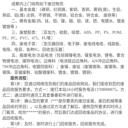
成都内上门收购如下废旧物资:
一、基本金属：{磷铜、红铜屑、紫铜、青铜、黄铜(屑)、生铝、
熟铝、铝(屑) 达铜、不锈钢、不锈铁、铝合金、锌合金、 废铁等}
二、稀有金属(钨、钛、钼、镍、铟、钽、铑、钯、电镀水、镀金
镀银等 )
三、废塑胶类：〖亚加力、硅胶、吸塑、ABS、PP、PS、POM、
PE、PC、PVC、475、PU等〗
四、废电子类：〖变压器回收、电子脚、废电线电缆、线路板、
电阻、电容、各种IC、回收变压器〗
五、报废电池/次品电池（包括镉镍电池、镍氢电池、锂电、聚合
物锂电池、镍锌电池)；边角料（电池极边边角料、42#冲边边角料、
79#冲边边角料、电镀阳极料）；废镍、废钴（废镍锡珠、废镍珠、废
锡珠、亚镍废粉、钴酸锂废料、镀金、镀银、镀铜)
服务流程：
第1步：您通过网络找到我们的废品回收网站，我们接收到您的废
品回收服务要求。方式一：拨打本站24小时服务电话
13708008875
。方
式二：通过即时通讯工具爱番番软件进行联系。
第2步：确认您的要求（***是你要卖的废旧金属，废旧机械等废
品回收的项目），以及通过双方沟通了解后，遵照您所要求的时间上
门看货、给你******的报价，然后我们达成回收废品的协议，进行废
品回收服务。
第3步：及时、准时进行上门回收服务，回收服务完成。