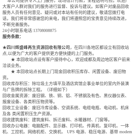
本公司提供专人上门服务，现场估计付款，全程透明可控。欢迎广
大客户人群对我们的服务进行监督、投诉与建议。如客户对废品回收
服务人员有任何意见、疑问或对本站有任何的建议，敬请您拨打电
话，我们将非常感谢您的来电，我们将遵照您的宝贵意见持续改进，
不断完善服务。
24小时联系电话:13708008875
服务条款：
★
四川辉盛峰再生资源回收有限公司
，在四川各地区都设立有回收站
点,以便为广大的客户提供更方便快捷的上门服务。
★ 本回收站点设有客户接待中心，欢迎成都及周边地区客户前来
洽谈业务。
★ 本回收站点长期上门现金回收积压库存、闲置设备、废旧物
资。
回收库存积压：除垃圾土方填平及酒店宾馆企事业单位的室内外装潢
与广告牌的拆除工程。（详细如下）
回收金属资源：废旧钢、铁、铜、铝、不锈钢及有色、黑仪器仪表、
报废设备、各类积压物资等。
回收工业设备：废旧冷库设备、空调系统、电缆电瓶、电动机、机床
及各 类闲置积压生产资源。
回收建筑废料：建筑废料、拆迁废料、水暖器材、门窗等。
回收办公电器：电脑配件、显示器、打印机、传真机、复印机、一体
机、工控机、网络机柜、交换机、 UPS 电源、稳压电源、基带 modem