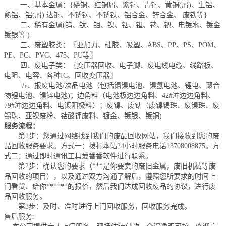
一、基本金属：{磷铜、红铜屑、紫铜、青铜、黄铜(屑)、生铝、
熟铝、铝(屑) 达铜、不锈钢、不锈铁、铝合金、锌合金、 废铁等}
二、稀有金属(钨、钛、钼、镍、铟、钽、铑、钯、电镀水、镀金
镀银等 )
三、废塑胶类：〖亚加力、硅胶、吸塑、ABS、PP、PS、POM、
PE、PC、PVC、475、PU等〗
四、废电子类：〖变压器回收、电子脚、废电线电缆、线路板、
电阻、电容、各种IC、回收变压器〗
五、报废电池/次品电池（包括镉镍电池、镍氢电池、锂电、聚合
物锂电池、镍锌电池)；边角料（电池极边边角料、42#冲边边角料、
79#冲边边角料、电镀阳极料）；废镍、废钴（废镍锡珠、废镍珠、废
锡珠、亚镍废粉、钴酸锂废料、镀金、镀银、镀铜)
服务流程：
第1步：您通过网络找到我们的废品回收网站，我们接收到您的废
品回收服务要求。方式一：拨打本站24小时服务电话
13708008875
。方
式二：通过即时通讯工具爱番番软件进行联系。
第2步：确认您的要求（***是你要卖的废旧金属，废旧机械等废
品回收的项目），以及通过双方沟通了解后，遵照您所要求的时间上
门看货、给你******的报价，然后我们达成回收废品的协议，进行废
品回收服务。
第3步：及时、准时进行上门回收服务，回收服务完成。
售后服务: