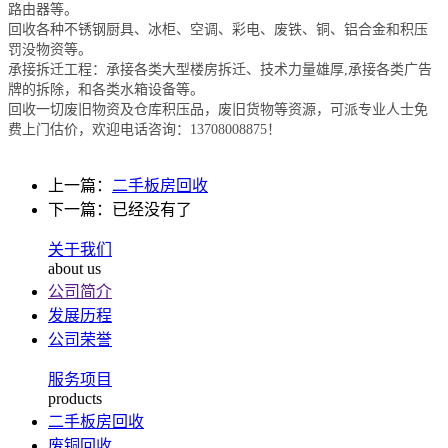
路由器等。
回收各种不锈钢厨具、冰柜、空调、彩电、废铁、铜、铝合金和积压
罚没物资等。
承接拆迁工程：承接各类大型楼房拆迁、技术力量雄厚,承接各类广告
牌的拆除，和各类水箱设备等。
回收一切废旧物资及仓库积压品，废旧货物等资源，可派专业人士免
费上门估价，欢迎电话咨询：
13708008875
！
上一篇：
二手板房回收
下一篇：已经没有了
关于我们
about us
公司简介
发展历程
公司荣誉
服务项目
products
二手板房回收
废铜回收